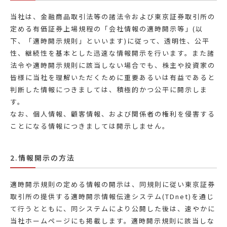
当社は、金融商品取引法等の諸法令および東京証券取引所の
定める有価証券上場規程の「会社情報の適時開示等」(以
下、「適時開示規則」といいます)に従って、透明性、公平
性、継続性を基本とした迅速な情報開示を行います。また諸
法令や適時開示規則に該当しない場合でも、株主や投資家の
皆様に当社を理解いただくために重要あるいは有益であると
判断した情報につきましては、積極的かつ公平に開示しま
す。
なお、個人情報、顧客情報、および関係者の権利を侵害する
ことになる情報につきましては開示しません。
2.情報開示の方法
適時開示規則の定める情報の開示は、同規則に従い東京証券
取引所の提供する適時開示情報伝達システム(TDnet)を通じ
て行うとともに、同システムにより公開した後は、速やかに
当社ホームページにも掲載します。適時開示規則に該当しな